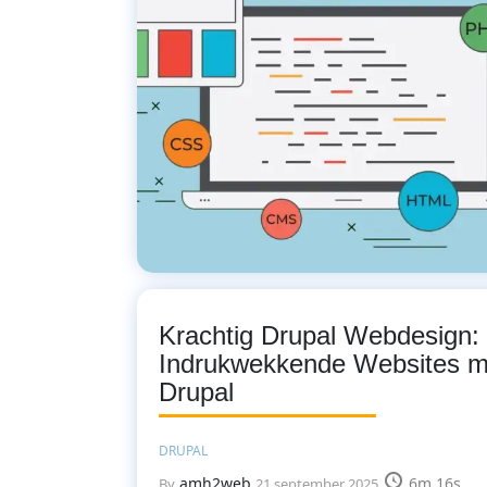
Krachtig Drupal Webdesign
Indrukwekkende Websites m
Drupal
DRUPAL
amh2web
6m 16s
By
21 september 2025