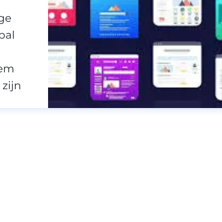
ge
pal
eem
zijn