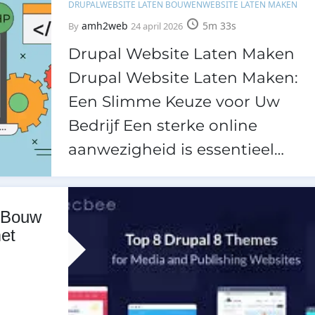
DRUPAL
WEBSITE LATEN BOUWEN
WEBSITE LATEN MAKEN
amh2web
5m 33s
By
24 april 2026
Drupal Website Laten Maken
Drupal Website Laten Maken:
Een Slimme Keuze voor Uw
Bedrijf Een sterke online
aanwezigheid is essentieel…
: Bouw
et